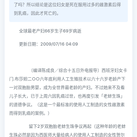
了吗？所以结论是这位妇女是死在服用过多的雌激素后得
到乳癌，因此才死亡的。
全球最老产妇66岁生子69岁病逝
更新日期：2009/07/16 04:09
〔编译陈成良／综合十五日外电报导〕西班牙妇女卡
门.布莎妲二○○六年底利用人工生殖技术以六十六岁老龄产下
一对双胞胎男婴，成为全世界最老龄的产妇。不过她来不及看
儿子长大，已于上周六因乳癌过世，也再度引发「老蚌生珠」
的道德争议。（这是一个最标准的使用人工制造的女性雌激素
而得到乳癌的案例。）
留下2岁双胞胎老蚌生珠争议再起（这种年龄的老蚌
生珠必然是因为西医师大量给病人的使用人工制造的女性贺尔