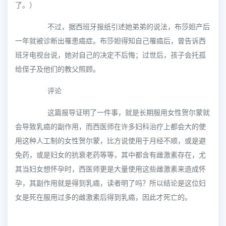
了。）
不过，据西班牙报纸引述她弟弟的说法，布莎妲产后
一年就被诊断出罹患癌症。布莎妲得知自己罹癌后，曾告诉西
班牙电视台说，她对自己的决定不后悔；过世后，孩子会托孤
给侄子及他们的教父照顾。
评论
这篇报导证明了一件事，就是长期服用女性贺尔蒙就
会导致乳癌的副作用，而西医师在许多妇科治疗上都会大的使
用这种人工制的女性贺尔蒙，比方说使用于月经不顺，或是避
免药，或是妇女的抗衰老药等等，其中都含有雌激素存在，尤
其当妇女想怀孕时，西医师更是大量使用这些雌激素来造成怀
孕，其副作用就是得到乳癌，读者明了吗？所以结论是这位妇
女是死在服用过多的雌激素后得到乳癌，因此才死亡的。