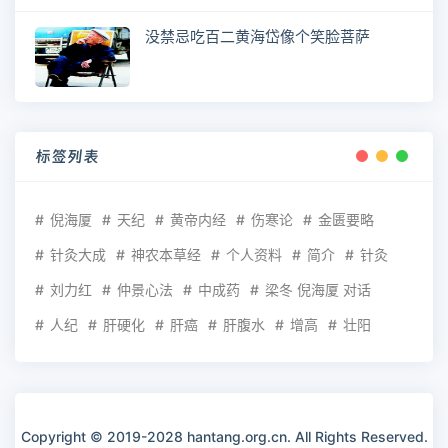
没禁忌吃百二黄海岱像个笑脸菩萨
标签列表
倪海厦
天纪
黄帝内经
伤寒论
金匮要略
针灸大成
神农本草经
个人资料
简介
针灸
刘力红
仲景心法
中成药
梁冬 倪海厦 对话
人纪
肝硬化
肝癌
肝腹水
增高
壮阳
Copyright © 2019-2028 hantang.org.cn. All Rights Reserved.