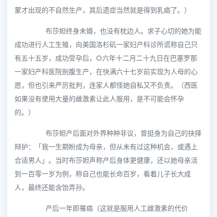
蒙才出现的不自然生产，其后遗症当然就是得到乳癌了。）
布莎妲终身未婚，也没有枕边人。求子心切的她为能
成功进行人工生殖，向美国洛杉矶一家妇产科诊所谎称自己只
有五十五岁，成功受孕后，○六年十二月二十九日在巴塞罗那
一家妇产科医院剖腹生产，在快满六十七岁前实现为人母的心
愿，但也引来严厉批判，连家人都怪她自私又不负责。（西医
如果没有使用大量的雌激素让此人服用，是不可能会怀孕
的。）
布莎妲产后面对外界种种非议，曾挺身为自己的抉择
辩护：「我一生期盼成为母亲，但从未有过这种机会，或遇上
合适男人」。当时布莎妲声称产后身体更健康，还以她母亲活
到一百零一岁为例，称自己也能长命百岁，看着儿子长大成
人，最终还能含饴弄孙。
产后一年即罹癌（这就是服用人工雌激素的代价