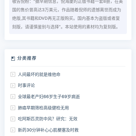
敬告倪粉："据早期信息，倪海厦的正版书籍一套8册，在美
国的售价曾高达3万美元，作品随着倪师的遗憾离世而成为
绝版,其书籍和DVD再无正版购买。国内基本为盗版或者复
刻版，请谨慎鉴别与选择"。本站使用的素材均为复刻版。
分类推荐
人间最坏的就是维他命
时事评论
全球最老产妇66岁生子69岁病逝
肺癌早期筛检高级健检无用
吃阿斯匹灵防中风？研究：无效
新药30分钟补心心肌梗塞及时救