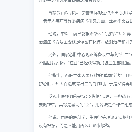
曾接受西医训练、享誉国际的这位杰出心脏病学
、老年人疾病等许多疾病的研究方面，丝毫不比西
他说，中医目前已能根治华人常见的癌症如鼻
治癌症的方法主要还是停留在化疗、放射治疗和开
另外，国家心脏中心现正筹备以中草药“红曲”研
降胆固醇药物。“红曲”已经获得新加坡卫生部批准
他指出，西医主张因果疗效的“单向疗法”，
护心脏，却因而造成胃出血的副作用，于是又得再
反观中医强调的是“君臣佐使”原理，一种药
要的“君”，其馀是辅助的“臣”，用药法是合作性组
他说，西医的解剖学、生理学等理论无法解释
没有根据，而是不能用西医理论来解释。