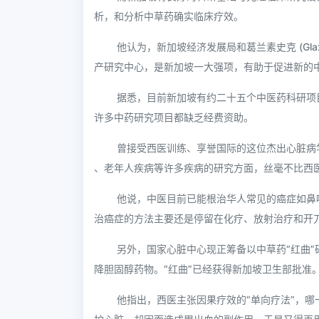
析，和分析中草药确实临床疗效。
他认为，新加坡经济发展局和葛兰素史克 (Glax
产研究中心，是新加坡一大强项，有助于促进新的
据悉，目前新加坡有约二十五个中医药科研项
许多中药研究项目都缺乏经费资助。
曾接受西医训练、享誉国际的这位杰出心脏病学
、老年人疾病等许多疾病的研究方面，丝毫不比西
他说，中医目前已能根治华人常见的癌症如鼻
治癌症的方法主要还是停留在化疗、放射治疗和开
另外，国家心脏中心现正筹备以中草药“红曲”研
降胆固醇药物。“红曲”已经获得新加坡卫生部批准
他指出，西医主张因果疗效的“单向疗法”，