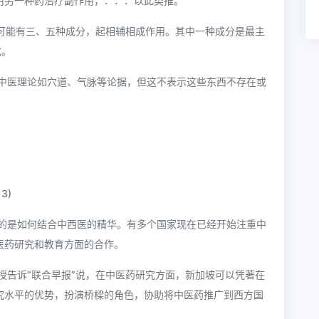
用另一种药治疗副作用，．．．以此类推。
方可能有三、五种成分，起相辅相成作用。其中一种成分是最主
成。
中医理论如穴道、气脉等论据，但这不表示这些东西不存在或
3)
的是如何结合中西医的精华。有多个国家现在已经开始注重中
医药研究和教育方面的合作。
授告诉“联合早报”说，在中医药研究方面，新加坡可以凭著在
究水平的优势，扮演桥樑的角色，协助将中医药推广到西方国