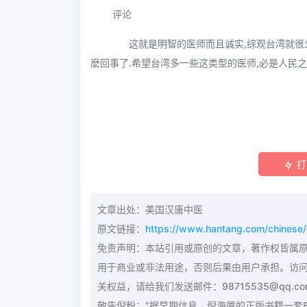
评论
这就是明智的医师而且诚实,综观台湾就很少
麽回事了.希望台湾多一些这类型的医师,必是人民之
打
文章出处：美国汉唐中医
原文链接：
https://www.hantang.com/chinese/c
免责声明：本站引用或原创的文章，著作权皆属
用于商业或非法用途，否则后果由用户承担。访
关权益，请给我们发送邮件：98715535@qq.
敬告倪粉："据早期信息，倪海厦的正版书籍一套