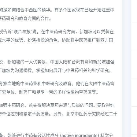
的是如何结合中西医的精华。有多个国家现在已经开始注重中
医药研究和教育方面的合作。
授告诉“联合早报”说，在中医药研究方面，新加坡可以凭著在
究水平的优势，扮演桥樑的角色，协助将中医药推广到西方国
说，新加坡的一大优势是，中国大陆和台湾有意和新加坡加强
新加坡为沟通桥樑，掌握如何展开与中医药相关的科学研究。
考察当地的中医药业和中医研究及教育。他们在大陆中医药管
研究单位、制药厂和昆明一带的多样性植物草药区等。
加强中药研究，首先得解决草药来源与质量的问题。要取得纯
府单位控制和鉴定草药质量。另外，北京中医药研究院经过二十
行中药有效活性成分 (active ingredients) 科学分