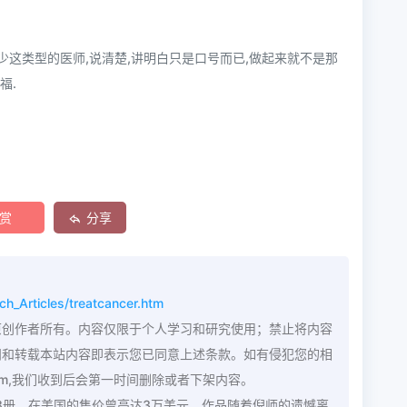
这类型的医师,说清楚,讲明白只是口号而已,做起来就不是那
福.
赏
分享
h_Articles/treatcancer.htm
原创作者所有。内容仅限于个人学习和研究使用；禁止将内容
问和转载本站内容即表示您已同意上述条款。如有侵犯您的相
com,我们收到后会第一时间删除或者下架内容。
8册，在美国的售价曾高达3万美元，作品随着倪师的遗憾离