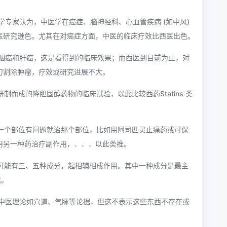
专家认为，中医学在癌症、脑神经科、心血管疾病 (如中风)
医研究逊色。尤其在对癌症方面，中医的临床疗效比西医出色。
咽癌和肝癌，这是看得到的临床效果；而西医到目前为止，对
刀割除肿瘤，疗效或研究进展不大。
制而成的降胆固醇药物的临床试验，以此比较西药Statins 类
。
哪一个部位有问题就治那个部位，比如用阿司匹灵止痛药或可保
用另一种药治疗副作用，．．．以此类推。
方可能有三、五种成分，起相辅相成作用。其中一种成分是最主
成。
中医理论如穴道、气脉等论据，但这不表示这些东西不存在或