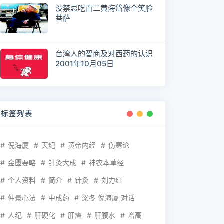
没禁忌吃百二黄海岱像个笑脸
菩萨
台湾人的智商及对西药的认识
2001年10月05日
标签列表
倪海厦
天纪
黄帝内经
伤寒论
金匮要略
针灸大成
神农本草经
个人资料
简介
针灸
刘力红
仲景心法
中成药
梁冬 倪海厦 对话
人纪
肝硬化
肝癌
肝腹水
增高