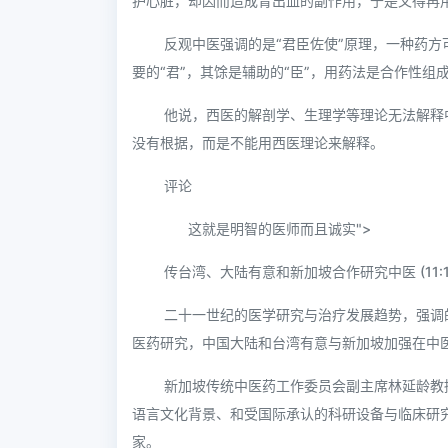
护心脏，却因而造成胃出血的副作用，于是又得再
反观中医强调的是“君臣佐使”原理，一种药
要的“君”，其馀是辅助的“臣”，用药法是合作性组
他说，西医的解剖学、生理学等理论无法解释
没有根据，而是不能用西医理论来解释。
评论
这就是明智的医师而且诚实">
传台湾、大陆有意和新加坡合作研究中医 (11:1
二十一世纪的医学研究与治疗发展趋势，强调
医药研究，中国大陆和台湾有意与新加坡加强在中
新加坡传统中医药工作委员会副主席林延龄教
语言文化背景、和受国际承认的科研设备与临床研
家。