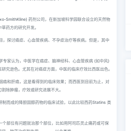
o-SmithKline) 药剂公司，在新加坡科学园联合设立的天然物
中草药方的研究开发。
目，探讨癌症、心血管疾病、不孕症治疗等疾病。但是，其中
专家认为，中医学在癌症、脑神经科、心血管疾病 (如中风)
医研究逊色。尤其在对癌症方面，中医的临床疗效比西医出色。
咽癌和肝癌，这是看得到的临床效果；而西医到目前为止，对
刀割除肿瘤，疗效或研究进展不大。
制而成的降胆固醇药物的临床试验，以此比较西药Statins 类
。
哪一个部位有问题就治那个部位，比如用阿司匹灵止痛药或可保