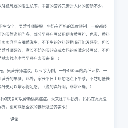
以降低乳癌的发生机率，丰富的营养元素对人体的帮助不少。
卫生安全，吴营养师提醒，牛奶有严格的温度限制，一般都经
可购买管道相当多，部分早餐店豆浆用便宜黄豆粉、色素、香料
日炎炎容易有细菌滋生，不卫生的饮料短期喝可能没感觉，但长
吴营养师建议，家长不妨购买超商或卖场的冷藏盒装豆浆，不但
然就去找老字号早餐店去买来喝。）
。吴营养师建议，以豆浆为例，一杯450cc的高纤豆浆、一
且营养的早餐。此外，家长平日上班想吃点下午茶，不妨用低糖
高纤更可以增添饱足感。（说的真好啊，非常正确。）
纤的饮食可以帮助远离癌症。未来除了牛奶外，妈妈在炎炎夏
得外，更可满足全家的健康及营养需求！
评论