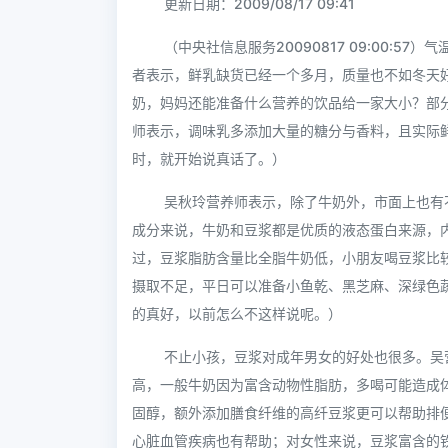
更新日期：2009/08/17 09:41
（中央社信息服务20090817 09:00:
者表示，鲜乳缺货已经一个多月，质量也不如冬天
奶，妈妈还能准备什么营养的饮品给一家大小？部
师表示，调味乳多添加大量的糖分与香料，且实际
时，就开始说真话了。）
吴秋玲营养师表示，除了牛奶外，市面上也有
成分来说，牛奶和豆浆都是优质的液态蛋白来源，
过，豆浆脂肪含量比全脂牛奶低，小朋友喝豆浆比
摄取不足，平日可以准备小鱼乾、黑芝麻、深绿色
的真好，以前怎么不这样说呢。）
不止小孩，豆浆对成年男女的好处也很多。吴
高，一般牛奶因为富含动物性脂肪，多喝可能造成
固醇，额外添加膳食纤维的高纤豆浆更可以帮助排
心脏血管疾病也有帮助；对女性来说，豆浆富含的