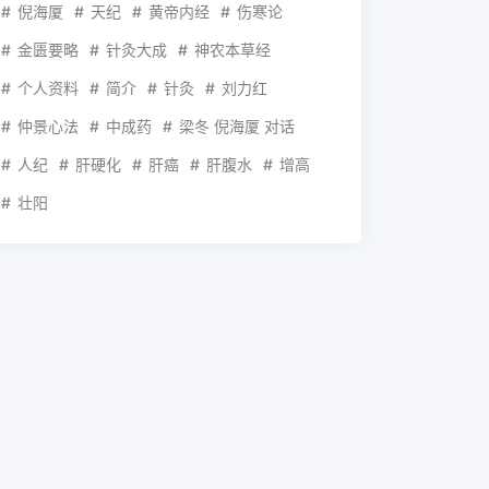
倪海厦
天纪
黄帝内经
伤寒论
金匮要略
针灸大成
神农本草经
个人资料
简介
针灸
刘力红
仲景心法
中成药
梁冬 倪海厦 对话
人纪
肝硬化
肝癌
肝腹水
增高
壮阳