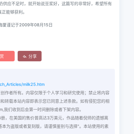
奶供应不足时，就开始说豆浆好，这篇写的非常好，希望所有
真正能够获利。
厦谨记于2009年08月15日
赏
分享
h_Articles/milk25.htm
原创作者所有。内容仅限于个人学习和研究使用；禁止将内容
问和转载本站内容即表示您已同意上述条款。如有侵犯您的相
com,我们收到后会第一时间删除或者下架内容。
8册，在美国的售价曾高达3万美元，作品随着倪师的遗憾离
内基本为盗版或者复刻版，请谨慎鉴别与选择"。本站使用的素