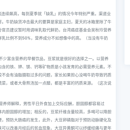
57）气温连续飙高，每到夏季就「缺乳」的情况今年特别严重。渠道业
好。牛奶缺货冲击最大的要算是家庭主妇，夏天的冰箱里除了牛
分官员建议暂时用调味乳取代鲜奶，台湾癌症基金会吴秋玲营养
鲜乳比例不到50%，营养成分不如想像中的高。（当没有牛奶
不少富含营养的早餐饮品，豆浆就是很好的选择之一。以营养
内含的铁、钾、镁、钙等矿物质是小孩发育的必需营养元素。不
较不会有油脂摄取过多的问题，家长如果担心没喝牛奶导致钙质
蔬菜，或者大骨熬汤加一点醋，都是丰富的钙质来源。（这次说
营养师解释，男性平日外食加上交际应酬，胆固醇都容易过
体内胆固醇的增加；相反的，豆浆纤维含量较高，多喝可以降胆
便，预防大肠癌的发生，此外，大豆卵磷脂对于预防动脉硬化及
铁可以改善月经后的贫血现象、大豆异黄酮可以纾缓经痛与更年