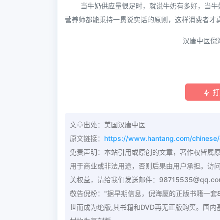
当牛奶供应量很足时，就说牛奶有多好，当牛
营养师都能秉持一贯说实话的原则，这样消费者才
汉唐中医倪海
打
文章出处：美国汉唐中医
原文链接：
https://www.hantang.com/chinese/c
免责声明：本站引用或原创的文章，著作权皆属
用于商业或非法用途，否则后果由用户承担。访
关权益，请给我们发送邮件：98715535@qq.
敬告倪粉："据早期信息，倪海厦的正版书籍一套
世而成为绝版,其书籍和DVD再无正版购买。国