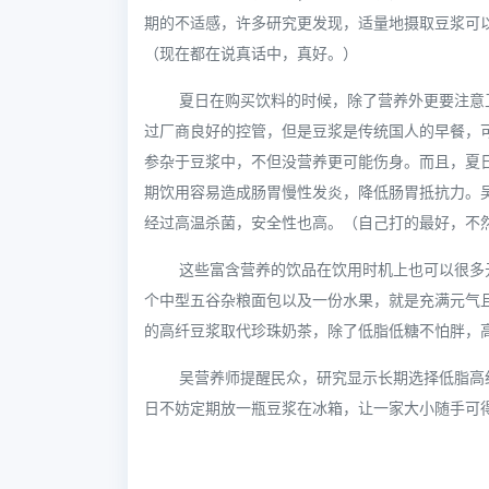
期的不适感，许多研究更发现，适量地摄取豆浆可
（现在都在说真话中，真好。）
夏日在购买饮料的时候，除了营养外更要注意
过厂商良好的控管，但是豆浆是传统国人的早餐，
参杂于豆浆中，不但没营养更可能伤身。而且，夏
期饮用容易造成肠胃慢性发炎，降低肠胃抵抗力。
经过高温杀菌，安全性也高。（自己打的最好，不
这些富含营养的饮品在饮用时机上也可以很多元
个中型五谷杂粮面包以及一份水果，就是充满元气
的高纤豆浆取代珍珠奶茶，除了低脂低糖不怕胖，
吴营养师提醒民众，研究显示长期选择低脂高
日不妨定期放一瓶豆浆在冰箱，让一家大小随手可