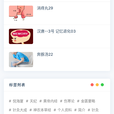
消痔丸29
汉唐--3号 记忆退化03
奔豚汤22
标签列表
倪海厦
天纪
黄帝内经
伤寒论
金匮要略
针灸大成
神农本草经
个人资料
简介
针灸