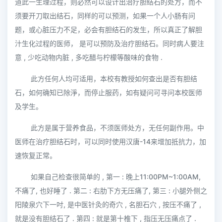
道此一生理过程，则必然可以设计出治疗胆结石的处方，而不
须要开刀取出结石，同样的可以预测，如果一个人小肠有问
题，或心脏压力不足，必会有胆结石的发生，所以真正了解胆
汁生化过程的医师， 是可以预防及治疗胆结石。同时病人要注
意 , 少吃动物内脏 , 多吃醋与柠檬等酸味的食物 .
此方任何人均可适用，本校有教授如何查出是否有胆结
石，如何确知已除淨，而停止服药，如有疑问可寻问本校医师
及学生。
此方是属于营养食品，不须医师处方，无任何副作用。中
医师在治疗胆结石时，可以同时使用汉唐-14来增加抵抗力，加
速恢复正常。
如果自己检查很简单的 , 第一 : 晚上11:00PM~1:00AM,
不痛了, 也好睡了 . 第二 : 右肋下方无压痛了, 第三 : 小腿外侧之
阳陵泉穴下一吋, 是中医针灸的奇穴 , 名胆石穴 , 按压不痛了 ,
就是没有胆结石了 . 第四 : 就是第十椎下 , 指压无压痛点了 .