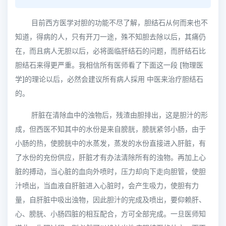
目前西方医学对胆的功能不尽了解，胆结石从何而来也不
知道，得病的人，只有开刀一途，殊不知胆去除以后，其痛仍
在，而且病人无胆以后，必将面临肝结石的问题，而肝结石比
胆结石来得更严重。我相信所有医师看了下面这一段 [物理医
学]的理论以后，必然会建议所有病人採用 中医来治疗胆结石
的。
肝脏在清除血中的浊物后，残渣由胆排出，这是胆汁的形
成，但西医不知其中的水份是来自膀胱，膀胱紧邻小肠，由于
小肠的热，使膀胱中的水蒸发，蒸发的水份直接进入肝脏，有
了水份的充份供应，肝脏才有办法清除所有的浊物。再加上心
脏的搏动，当心脏的血向外喷时，压力却向下走向胆管，使胆
汁喷出，当血液自肝脏进入心脏时，会产生吸力，使胆有力
量，自肝脏中吸出浊物，因此胆汁的完成及喷出，要仰赖肝、
心、膀胱、小肠四脏的相互配合，方可全部完成。一旦医师知