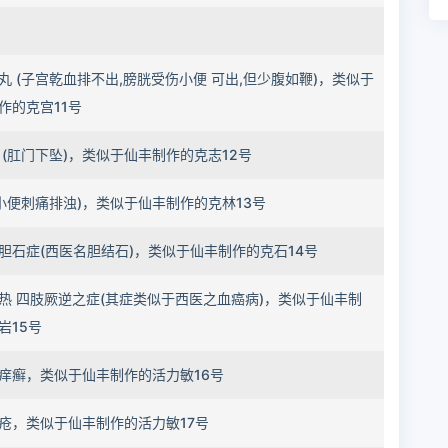
丸 (子宫乾血排不出,膀胱受伤小便 可出,但少腹如鞭)，类似于
作的克宫11号
 (肛门下坠)，类似于仙丰制作的克志12号
(小便刺痛排浊)，类似于仙丰制作的克林13号
胆石症(西医名胆结石)，类似于仙丰制作的克石14号
热 四肢厥逆之症(其症类似于西医之血癌病)，类似于仙丰制
岩15号
痒癣，类似于仙丰制作的活力敏16号
疮，类似于仙丰制作的活力敏17号