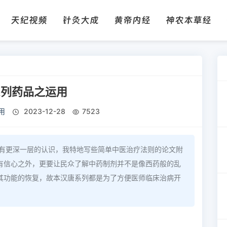
天纪视频
针灸大成
黄帝内经
神农本草经
系列药品之运用
用
2023-12-28
7523
论有更深一层的认识，我特地写些简单中医治疗法则的论文附
有信心之外，更要让民众了解中药制剂并不是像西药般的乱
其功能的恢复，故本汉唐系列都是为了方便医师临床治病开