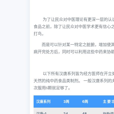
为了让民众对中医理论有更深一层的认
食品之前，除了让民众对中医学术更有信心
打鸟，
而是可以针对某一特定之脏腑，增加使
病开完处方后，同时可以利用这些中药来协
以下所有汉唐系列皆为经方医师在开立
天然的纯中药食品类制剂。 一般汉唐系列的丸
次服用6颗就足够了。
汉唐系列
3两
6两
主 要 
汉唐-1
24
48
协助调