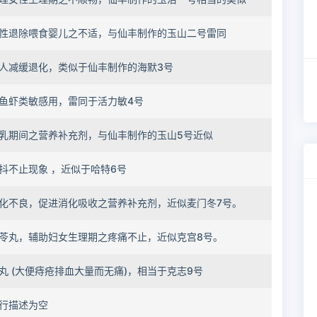
性退除喂食婴儿之不适，与仙丰制作的玉山二号雷同
人减缓退化，类似于仙丰制作的海默3号
鱼虾类敏感用，雷同于活力敏4号
乳期间之营养补充剂，与仙丰制作的玉山5号近似
抖不止现象 ，近似于哈特6号
化不良，促进消化吸收之营养补充剂，近似麦门冬7号。
苓丸，辅助妇女生理期之疼痛不止，近似克宫8号。
丸 (大便痔疮排血大量而无痛)，相当于克志9号
行描述为空