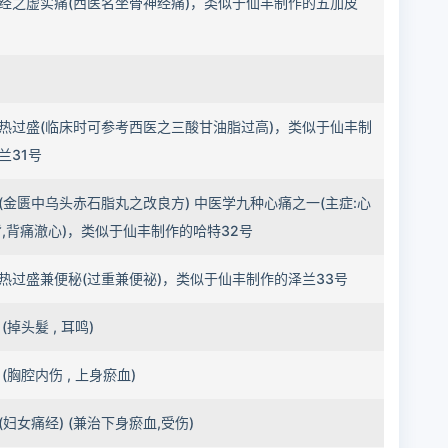
经之虚实痛(西医名坐骨神经痛)，类似于仙丰制作的五加皮
热过盛(临床时可参考西医之三酸甘油脂过高)，类似于仙丰制
兰31号
(金匮中乌头赤石脂丸之改良方) 中医学九种心痛之一(主症:心
背,背痛澈心)，类似于仙丰制作的哈特32号
热过盛兼便秘(过重兼便祕)，类似于仙丰制作的泽兰33号
(掉头髮 , 耳鸣)
(胸腔内伤 , 上身瘀血)
(妇女痛经) (兼治下身瘀血,受伤)