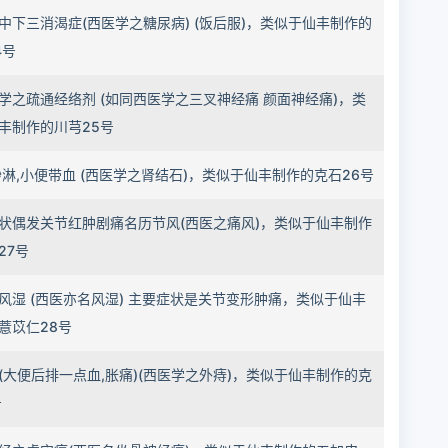
中下三消渴症(西医学之糖尿病) (饭后服)，类似于仙丰制作的
4号
学之疏通经络剂 (如同西医学之三叉神经痛 颜面神经痛)，类
丰制作的川芎25号
砂淋,小便带血 (西医学之肾结石)，类似于仙丰制作的克石26号
状偶发关节红肿剧痛名历节风(西医之痛风)，类似于仙丰制作
27号
风湿 (西医亦名风湿) 主要症状是关节变形肿痛，类似于仙丰
薏苡仁28号
(大便后排一点血,胀痛)(西医学之外痔)，类似于仙丰制作的克
号