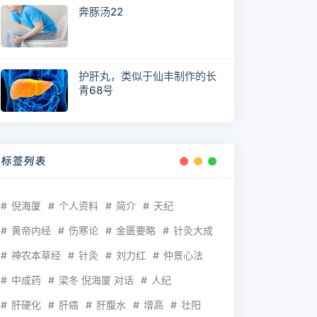
奔豚汤22
护肝丸，类似于仙丰制作的长
青68号
标签列表
倪海厦
个人资料
简介
天纪
黄帝内经
伤寒论
金匮要略
针灸大成
神农本草经
针灸
刘力红
仲景心法
中成药
梁冬 倪海厦 对话
人纪
肝硬化
肝癌
肝腹水
增高
壮阳