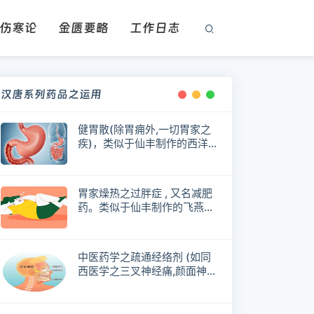
伤寒论
金匮要略
工作日志
汉唐系列药品之运用
健胃散(除胃痈外,一切胃家之
疾)，类似于仙丰制作的西洋
参78号
胃家燥热之过胖症 , 又名减肥
药。类似于仙丰制作的飞燕80
号
中医药学之疏通经络剂 (如同
西医学之三叉神经痛,颜面神经
痛)25