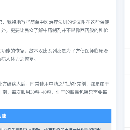
识，我特地写些简单中医治疗法则的论文附在这些保健
之外，更要让民众了解中药制剂并不是像西药般的乱枪
其功能的恢复，故本汉唐系列都是为了方便医师临床治
助病人体力之恢复。
处方给病人后，时常使用中药之辅助补充剂，都是属于
剂，每次服用30粒~40粒，仙丰的胶囊包装只需要每
功 能
理女性生理期之不顺畅，仙丰制作的玉洁一号相当的类似