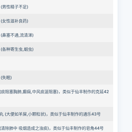
 (男性精子不足)
 (女性滋补良药)
 (鼻塞不通,流清涕)
 (各种寄生虫,蛔虫)
(失眠)
(痰阻塞胸肺,癫痫,中风痰涎阻塞)，类似于仙丰制作的克延42
丸 (大便如羊屎,小颗粒状)，类似于仙丰制作的通乐43号
(清除肺中 吸烟造成之浊痰)，类似于仙丰制作的皂角44号