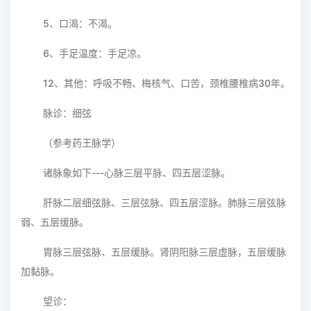
5、口渴：不渴。
6、手足温度：手足凉。
12、其他：呼吸不畅、梅核气、口苦，颈椎腰椎病30年。
脉诊：细弦
（参考药王脉学）
诸脉象如下---心脉三层平脉、四五层涩脉。
肝脉二层细弦脉、三层弦脉、四五层涩脉。肺脉三层弦脉
弱、五层缓脉。
胃脉三层弦脉、五层缓脉。肾阴阳脉三层虚脉，五层缓脉
加黏脉。
望诊：