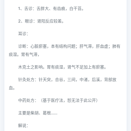
1、舌诊：舌胖大、有齿痕，白干苔。
2、眼诊：肾阳反应较差。
耳诊：
诊断：心脏瘀塞，本有结构问题；肝气滞，肝血虚；肺有
痰湿。胃有气滞，
木克土之影响。胃有痰湿，肾气不足加上有瘀塞。
针灸处方：针天突，合谷，三间，中渚，后溪，背部放
血。
中药处方：（基于医疗法，恕无法于此公开）
主要是柴胡、葛根……
解说：