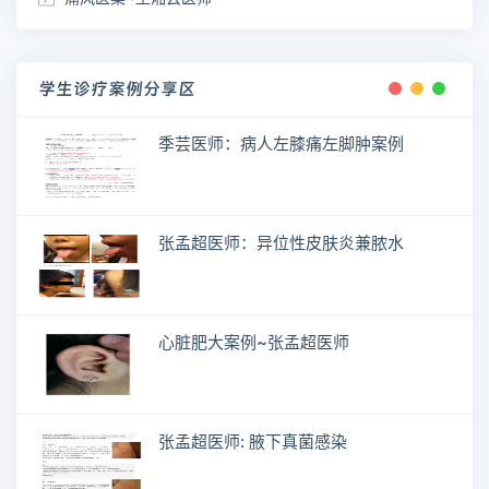
学生诊疗案例分享区
季芸医师：病人左膝痛左脚肿案例
张孟超医师：异位性皮肤炎兼脓水
心脏肥大案例~张孟超医师
张孟超医师: 腋下真菌感染