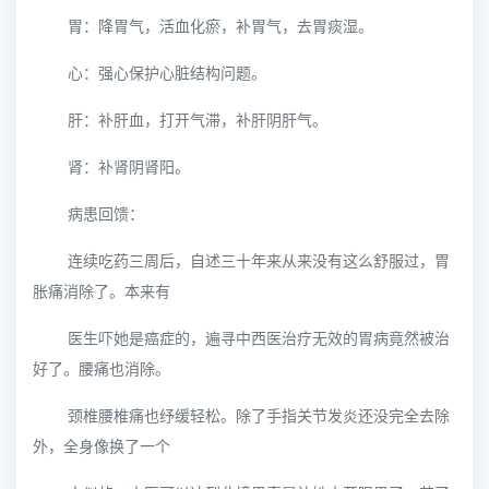
胃：降胃气，活血化瘀，补胃气，去胃痰湿。
心：强心保护心脏结构问题。
肝：补肝血，打开气滞，补肝阴肝气。
肾：补肾阴肾阳。
病患回馈：
连续吃药三周后，自述三十年来从来没有这么舒服过，胃
胀痛消除了。本来有
医生吓她是癌症的，遍寻中西医治疗无效的胃病竟然被治
好了。腰痛也消除。
颈椎腰椎痛也纾缓轻松。除了手指关节发炎还没完全去除
外，全身像换了一个