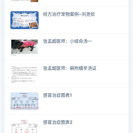
经方治疗宠物案例~刘尧钦
张孟超医师：小续命汤一
张孟超医师：麻附细辛汤证
感冒治症图表1
感冒治症图表2