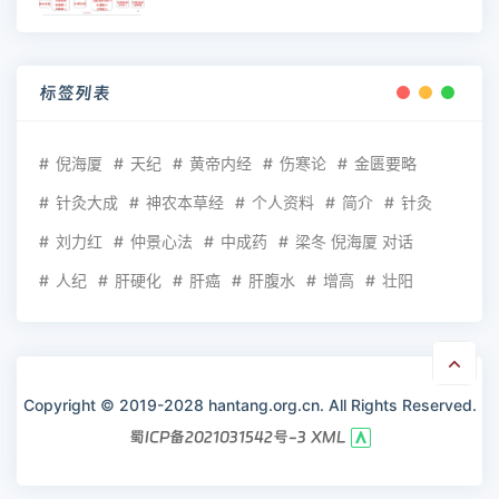
标签列表
倪海厦
天纪
黄帝内经
伤寒论
金匮要略
针灸大成
神农本草经
个人资料
简介
针灸
刘力红
仲景心法
中成药
梁冬 倪海厦 对话
人纪
肝硬化
肝癌
肝腹水
增高
壮阳
Copyright © 2019-2028 hantang.org.cn. All Rights Reserved.
蜀ICP备2021031542号-3
XML