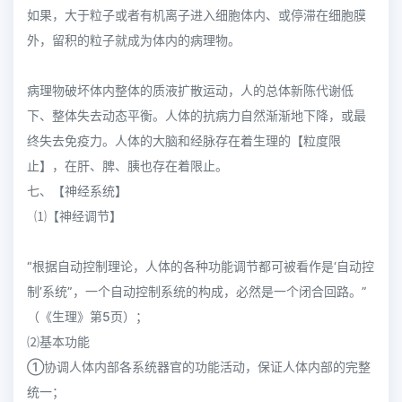
如果，大于粒子或者有机离子进入细胞体内、或停滞在细胞膜
外，留积的粒子就成为体内的病理物。
病理物破坏体内整体的质液扩散运动，人的总体新陈代谢低
下、整体失去动态平衡。人体的抗病力自然渐渐地下降，或最
终失去免疫力。人体的大脑和经脉存在着生理的【粒度限
止】，在肝、脾、胰也存在着限止。
七、【神经系统】
⑴【神经调节】
“根据自动控制理论，人体的各种功能调节都可被看作是‘自动控
制’系统”，一个自动控制系统的构成，必然是一个闭合回路。”
（《生理》第5页）；
⑵基本功能
①协调人体内部各系统器官的功能活动，保证人体内部的完整
统一；