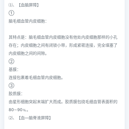
⑴、【血脑屏障】
①
脑毛细血管内皮细胞：
其特点是：脑毛细血管内皮细胞没有他处内皮细胞那样的小孔
存在；内皮细胞之间有闭锁小带，形成紧密连接，完全填塞了
内皮细胞之间的间隙。
②
基膜：
连接包裹着毛细血管内皮细胞。
③
胶质膜：
由星形细胞突起末端扩大而成。胶质膜包绕毛细血管表面积的
80∼90﹪。
⑵、【血—脑脊液屏障】