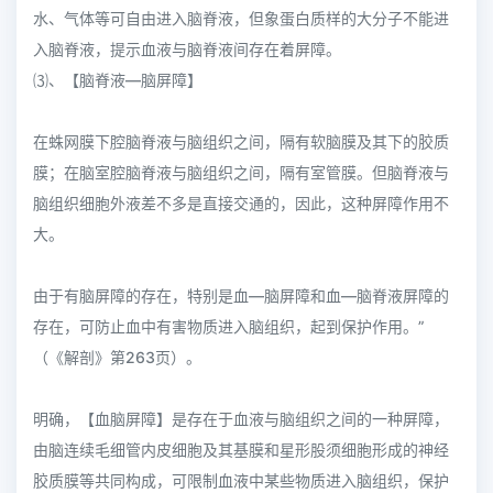
水、气体等可自由进入脑脊液，但象蛋白质样的大分子不能进
入脑脊液，提示血液与脑脊液间存在着屏障。
⑶、【脑脊液—脑屏障】
在蛛网膜下腔脑脊液与脑组织之间，隔有软脑膜及其下的胶质
膜；在脑室腔脑脊液与脑组织之间，隔有室管膜。但脑脊液与
脑组织细胞外液差不多是直接交通的，因此，这种屏障作用不
大。
由于有脑屏障的存在，特别是血—脑屏障和血—脑脊液屏障的
存在，可防止血中有害物质进入脑组织，起到保护作用。”
（《解剖》第263页）。
明确，【血脑屏障】是存在于血液与脑组织之间的一种屏障，
由脑连续毛细管内皮细胞及其基膜和星形股须细胞形成的神经
胶质膜等共同构成，可限制血液中某些物质进入脑组织，保护