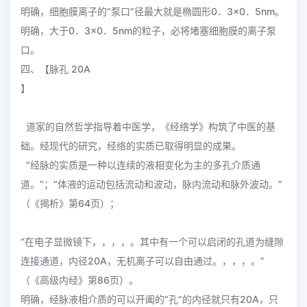
明确，细胞膜离子的“泵口”径最大就是椭圆形0．3×0．5nm。
明确，大于0．3×0．5nm的粒子，必将堵塞细胞膜的离子泵
口。
四、【脉孔 20A
】
道家的自然哲学指导着中医学，《经络学》构筑了中医的基
础。经现代的研究，经络的实质已取得明显的成果。
“经脉的实质是一种以连续的液相变化为主的多孔介质通
道。”；“体液的运动包括流动和波动，脉内流动和脉外波动。”
（《揭析》第64页）；
“在电子显微镜下，，，，。其中有一个可以启闭的孔道为缝隙
连接通道，内径20A，无机离子可以自由通过。，，，。”
（《高级内经》第86页）。
明确，经脉液相介质的可以开阖的“孔”的内径就只有20A，只