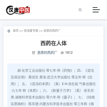
首页
>>
倪海厦专题
>>
恶质的西药厂
西药在人体
恶质的西药厂
1812
超·化学工业出版社·零七年·称《药物》；四、《混沌
及其应用》·黄润生·黄浩·武汉大学出版社·零五年·称《应
用》； 五、《混沌的本质》〔美〕E·N·洛伦兹·气象出版社
·九七年·称《本质》；六、《新量子力学》〔英〕·安东尼·
黑·湖南科学技术出版社·零六年·称《量子》； 七、《经络
实质揭析》·陈军德·内蒙古科学技术出版社·零三年称《揭