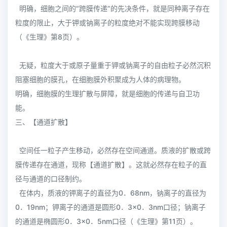
明确，细胞之间的“跨膜传递”的先决条件，就是同种离子存在
粒度的限止，大于钾或钠离子的粒度绝对不能实现跨膜移动
（《生理》第8页）。
无疑，粒度大于或原子量重于钾或钠离子的自由粒子必然沉积
阻塞细胞的膜孔，在细胞膜外积聚成为人体的病理物。
明确，细胞膜的生理扩散与屏障，就是细胞的传递与自卫功
能。
三、【通道扩散】
空间任一粒子产生移动，必然存在空间通道。质液的扩散或跨
膜传递存在通道，现称【通道扩散】。这就必然存在粒子的直
径与通道的口径制约。
在体内，质液的钾离子的直径为0．68nm，钠离子的直径为
0．19nm；钾离子的通道是圆形0．3×0．3nm口径；钠离子
的通道是椭圆形0．3×0．5nm口径（《生理》第11页）。