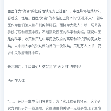
西医作为“海盗”的怪胎落地东方已过百年，中医胸怀坦荡地包
容着这一怪胎。西医“海盗”的本性加上资本的“无孔不入”，视中
医作为他们骗人和牟利的绊脚石，而树为大敌人！以一切卑劣
手段打压和诬蔑中医，不断鼓吹西医的科学和尖端，硬说中医
是伪科学；收买和策动中华民族政府的高层和知识界的民族败
类，以中南大学的张功耀为首的一伙败类，策动万人上书，要
求中央政府废除中医。
最高利润，手段卑劣！这就是“西方文明”的缩影！
西药在人体
“……。在这一章中我们将看到，为了实现费曼的预言，这个研
究方向的另外一些进展。这些进展的关键一点就是发现了生命